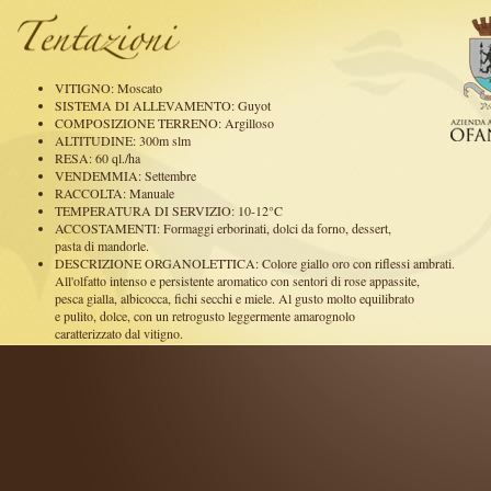
VITIGNO: Moscato
SISTEMA DI ALLEVAMENTO: Guyot
COMPOSIZIONE TERRENO: Argilloso
ALTITUDINE: 300m slm
RESA: 60 ql./ha
VENDEMMIA: Settembre
RACCOLTA: Manuale
TEMPERATURA DI SERVIZIO: 10-12°C
ACCOSTAMENTI: Formaggi erborinati, dolci da forno, dessert,
pasta di mandorle.
DESCRIZIONE ORGANOLETTICA: Colore giallo oro con riflessi ambrati.
All'olfatto intenso e persistente aromatico con sentori di rose appassite,
pesca gialla, albicocca, fichi secchi e miele. Al gusto molto equilibrato
e pulito, dolce, con un retrogusto leggermente amarognolo
caratterizzato dal vitigno.